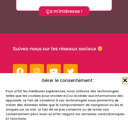
Ça m'intéresse !
Suivez-nous sur les réseaux sociaux
Gérer le consentement
Pour offrir les meilleures expériences, nous utilisons des technologies
Infos
telles que les cookies pour stocker et/ou accéder aux informations des
appareils. Le fait de consentir à ces technologies nous permettra de
traiter des données telles que le comportement de navigation ou les ID
Tous droits réservés – Passage Cordeliers
uniques sur ce site. Le fait de ne pas consentir ou de retirer son
Miloctav
Site réalisé avec
par la société
consentement peut avoir un effet négatif sur certaines caractéristiques
et fonctions.
Mentions légales et politique de confidentialité