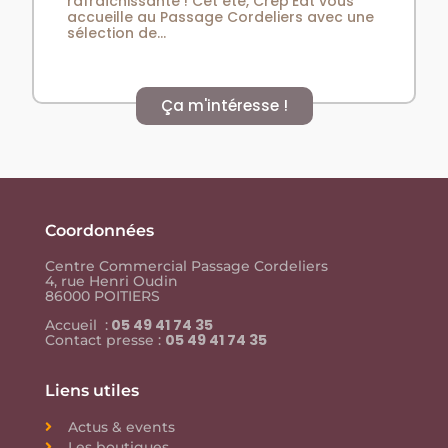
rafraîchissante ! Cet été, Crêp’Eat vous
accueille au Passage Cordeliers avec une
sélection de...
Ça m'intéresse !
Coordonnées
Centre Commercial Passage Cordeliers
4, rue Henri Oudin
86000 POITIERS
05 49 41 74 35
Accueil :
05 49 41 74 35
Contact presse :
Liens utiles
Actus & events
Les boutiques