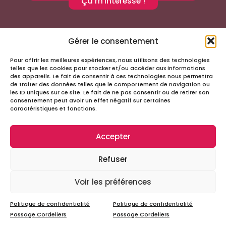
Ça m'intéresse !
Gérer le consentement
Pour offrir les meilleures expériences, nous utilisons des technologies
Suivez-nous sur les réseaux sociaux
telles que les cookies pour stocker et/ou accéder aux informations
des appareils. Le fait de consentir à ces technologies nous permettra
de traiter des données telles que le comportement de navigation ou
les ID uniques sur ce site. Le fait de ne pas consentir ou de retirer son
consentement peut avoir un effet négatif sur certaines
caractéristiques et fonctions.
Accepter
Infos
Refuser
Tous droits réservés – Passage Cordeliers
Miloctav
Site réalisé avec
par la société
Voir les préférences
Mentions légales et politique de confidentialité
Politique de confidentialité
Politique de confidentialité
Passage Cordeliers
Passage Cordeliers