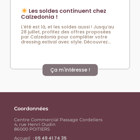
Les soldes continuent chez
Calzedonia !
L’été est là, et les soldes aussi ! Jusqu’au
28 juillet, profitez des offres proposées
par Calzedonia pour compléter votre
dressing estival avec style. Découvrez...
Ça m'intéresse !
Coordonnées
Centre Commercial Passage Cordeliers
4, rue Henri Oudin
86000 POITIERS
05 49 41 74 35
Accueil :