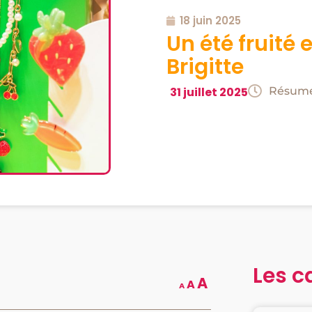
18 juin 2025
Un été fruité e
Brigitte
Résumé 
31 juillet 2025
Les c
A
A
A