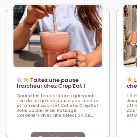
Faites une pause
L
fraîcheur chez Crêp'Eat !
che
Quand les températures grimpent,
L’été
rien de tel qu’une pause gourmande
Jusq
et rafraîchissante ! Cet été, Crêp’Eat
offr
vous accueille au Passage
pour
Cordeliers avec une sélection de...
esti