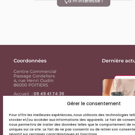
Ça m'intéresse !
Coordonnées
Dernière actu
Centre Commercial
Passage Cordeliers
4, rue Henri Oudin
86000 POITIERS
05 49 41 74 35
Accueil :
05 49 41 74
Contact presse :
35
Gérer le consentement
Pour offrir les meilleures expériences, nous utilisons des technologies te
Liens utiles
stocker et/ou accéder aux informations des appareils. Le fait de consen
nous permettra de traiter des données telles que le comportement de na
Actus & events
uniques sur ce site. Le fait de ne pas consentir ou de retirer son consen
négatif sur certaines caractéristiques et fonctions.
Les boutiques