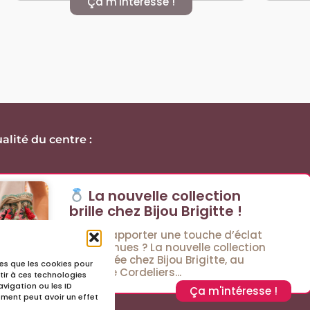
Ça m'intéresse !
alité du centre :
La nouvelle collection
brille chez Bijou Brigitte !
Envie d’apporter une touche d’éclat
à vos tenues ? La nouvelle collection
est arrivée chez Bijou Brigitte, au
lles que les cookies pour
Passage Cordeliers...
tir à ces technologies
vigation ou les ID
Ça m'intéresse !
tement peut avoir un effet