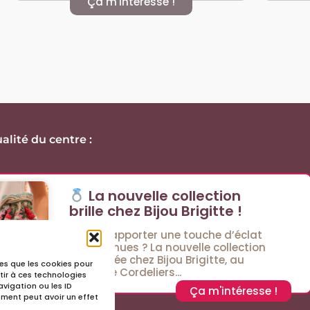
Ça m'intéresse !
alité du centre :
La nouvelle collection
brille chez Bijou Brigitte !
Envie d’apporter une touche d’éclat
à vos tenues ? La nouvelle collection
est arrivée chez Bijou Brigitte, au
lles que les cookies pour
Passage Cordeliers...
tir à ces technologies
vigation ou les ID
Ça m'intéresse !
tement peut avoir un effet