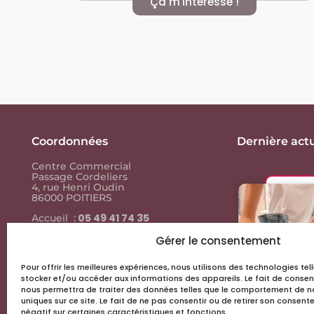
Ça m'intéresse !
Coordonnées
Dernière actu
Centre Commercial
Passage Cordeliers
4, rue Henri Oudin
86000 POITIERS
05 49 41 74 35
Accueil :
05 49 41 74
Contact presse :
35
Gérer le consentement
Pour offrir les meilleures expériences, nous utilisons des technologies te
Liens utiles
stocker et/ou accéder aux informations des appareils. Le fait de consen
nous permettra de traiter des données telles que le comportement de na
Actus & events
uniques sur ce site. Le fait de ne pas consentir ou de retirer son consen
négatif sur certaines caractéristiques et fonctions.
Les boutiques