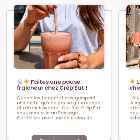
Faites une pause
L
fraîcheur chez Crêp'Eat !
che
Quand les températures grimpent,
L’été
rien de tel qu’une pause gourmande
Jusq
et rafraîchissante ! Cet été, Crêp’Eat
offr
vous accueille au Passage
pour
Cordeliers avec une sélection de...
esti