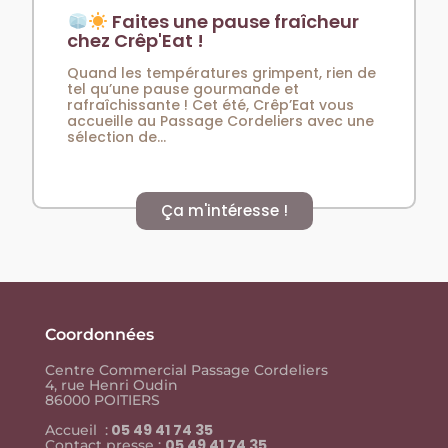
Faites une pause fraîcheur
chez Crêp'Eat !
Quand les températures grimpent, rien de
tel qu’une pause gourmande et
rafraîchissante ! Cet été, Crêp’Eat vous
accueille au Passage Cordeliers avec une
sélection de...
Ça m'intéresse !
Coordonnées
Centre Commercial Passage Cordeliers
4, rue Henri Oudin
86000 POITIERS
05 49 41 74 35
Accueil :
05 49 41 74 35
Contact presse :