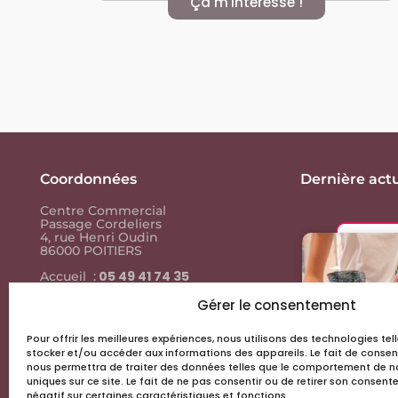
Ça m'intéresse !
Coordonnées
Dernière actu
Centre Commercial
Passage Cordeliers
4, rue Henri Oudin
86000 POITIERS
05 49 41 74 35
Accueil :
05 49 41 74
Contact presse :
35
Gérer le consentement
Pour offrir les meilleures expériences, nous utilisons des technologies te
Liens utiles
stocker et/ou accéder aux informations des appareils. Le fait de consen
nous permettra de traiter des données telles que le comportement de na
Actus & events
uniques sur ce site. Le fait de ne pas consentir ou de retirer son consen
négatif sur certaines caractéristiques et fonctions.
Les boutiques