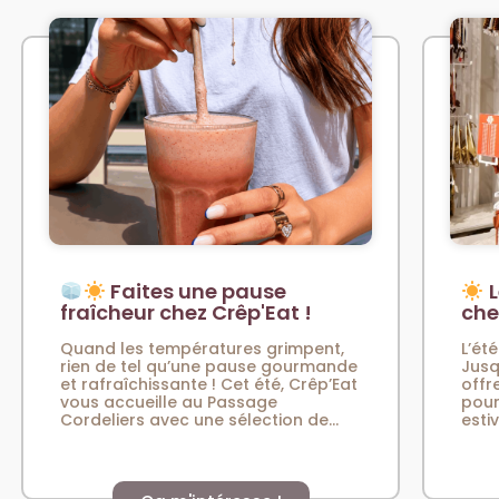
Faites une pause
L
fraîcheur chez Crêp'Eat !
che
Quand les températures grimpent,
L’été
rien de tel qu’une pause gourmande
Jusq
et rafraîchissante ! Cet été, Crêp’Eat
offr
vous accueille au Passage
pour
Cordeliers avec une sélection de...
esti