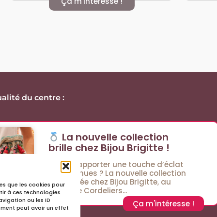
Ça m'intéresse !
alité du centre :
La nouvelle collection
brille chez Bijou Brigitte !
Envie d’apporter une touche d’éclat
à vos tenues ? La nouvelle collection
est arrivée chez Bijou Brigitte, au
lles que les cookies pour
Passage Cordeliers...
tir à ces technologies
vigation ou les ID
Ça m'intéresse !
tement peut avoir un effet