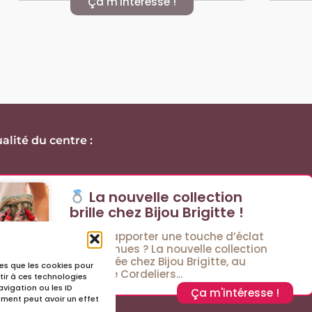
Ça m'intéresse !
alité du centre :
La nouvelle collection
brille chez Bijou Brigitte !
Envie d’apporter une touche d’éclat
à vos tenues ? La nouvelle collection
est arrivée chez Bijou Brigitte, au
lles que les cookies pour
Passage Cordeliers...
tir à ces technologies
vigation ou les ID
Ça m'intéresse !
tement peut avoir un effet