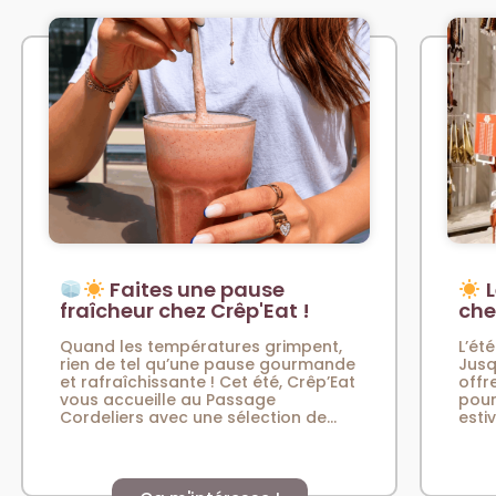
Faites une pause
L
fraîcheur chez Crêp'Eat !
che
Quand les températures grimpent,
L’été
rien de tel qu’une pause gourmande
Jusq
et rafraîchissante ! Cet été, Crêp’Eat
offr
vous accueille au Passage
pour
Cordeliers avec une sélection de...
esti