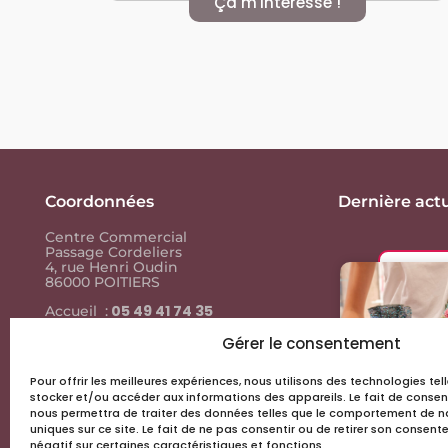
Ça m'intéresse !
Coordonnées
Dernière actu
Centre Commercial
Passage Cordeliers
4, rue Henri Oudin
86000 POITIERS
05 49 41 74 35
Accueil :
05 49 41 74
Contact presse :
35
Gérer le consentement
Pour offrir les meilleures expériences, nous utilisons des technologies te
Liens utiles
stocker et/ou accéder aux informations des appareils. Le fait de consen
nous permettra de traiter des données telles que le comportement de na
Actus & events
uniques sur ce site. Le fait de ne pas consentir ou de retirer son consen
négatif sur certaines caractéristiques et fonctions.
Les boutiques