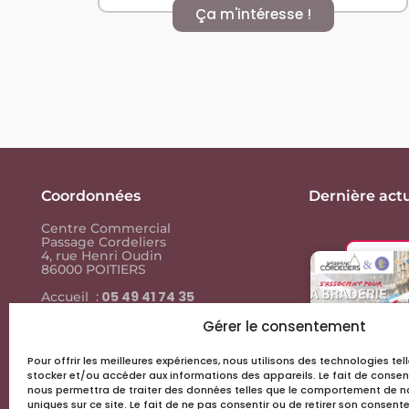
Ça m'intéresse !
Coordonnées
Dernière actu
Centre Commercial
Passage Cordeliers
4, rue Henri Oudin
86000 POITIERS
05 49 41 74 35
Accueil :
05 49 41 74
Contact presse :
35
Gérer le consentement
Pour offrir les meilleures expériences, nous utilisons des technologies te
Liens utiles
stocker et/ou accéder aux informations des appareils. Le fait de consen
nous permettra de traiter des données telles que le comportement de na
Actus & events
uniques sur ce site. Le fait de ne pas consentir ou de retirer son consen