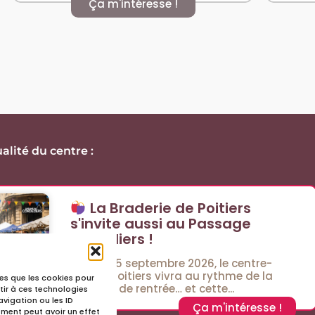
Ça m'intéresse !
alité du centre :
La Braderie de Poitiers
s'invite aussi au Passage
Cordeliers !
Les 4 et 5 septembre 2026, le centre-
ville de Poitiers vivra au rythme de la
lles que les cookies pour
Braderie de rentrée… et cette...
tir à ces technologies
vigation ou les ID
Ça m'intéresse !
tement peut avoir un effet