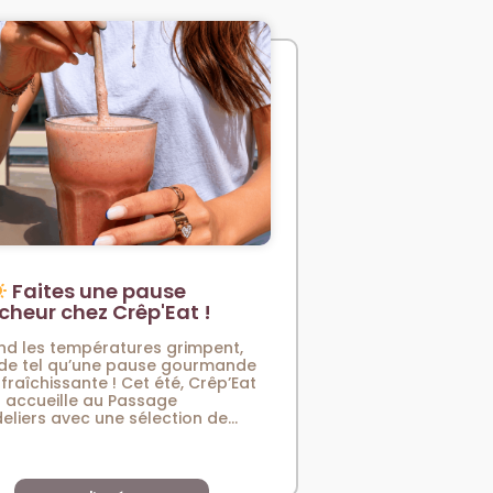
Faites une pause
îcheur chez Crêp'Eat !
d les températures grimpent,
 de tel qu’une pause gourmande
afraîchissante ! Cet été, Crêp’Eat
 accueille au Passage
eliers avec une sélection de...