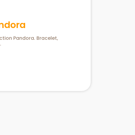
andora
ection Pandora. Bracelet,
…