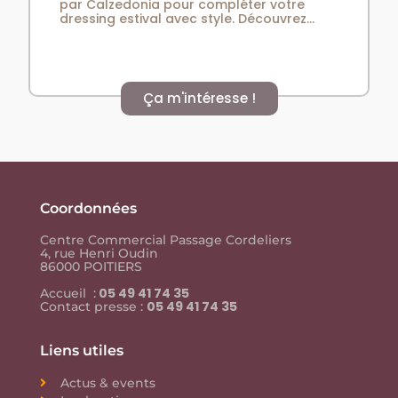
par Calzedonia pour compléter votre
dressing estival avec style. Découvrez...
Ça m'intéresse !
Coordonnées
Centre Commercial Passage Cordeliers
4, rue Henri Oudin
86000 POITIERS
05 49 41 74 35
Accueil :
05 49 41 74 35
Contact presse :
Liens utiles
Actus & events