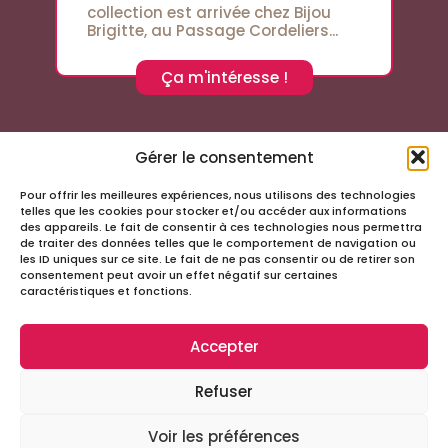
collection est arrivée chez Bijou
Brigitte, au Passage Cordeliers...
Ça m'intéresse !
Gérer le consentement
Pour offrir les meilleures expériences, nous utilisons des technologies
Suivez-nous sur les réseaux sociaux
telles que les cookies pour stocker et/ou accéder aux informations
des appareils. Le fait de consentir à ces technologies nous permettra
de traiter des données telles que le comportement de navigation ou
les ID uniques sur ce site. Le fait de ne pas consentir ou de retirer son
consentement peut avoir un effet négatif sur certaines
caractéristiques et fonctions.
Accepter
Infos
Refuser
Tous droits réservés – Passage Cordeliers
Miloctav
Site réalisé avec
par la société
Voir les préférences