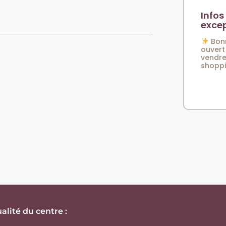
Infos
excep
Bonn
ouvert 
vendre
shoppin
alité du centre :