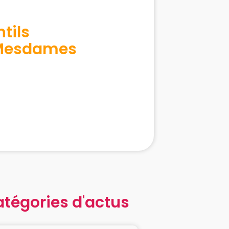
tils
 Mesdames
atégories d'actus