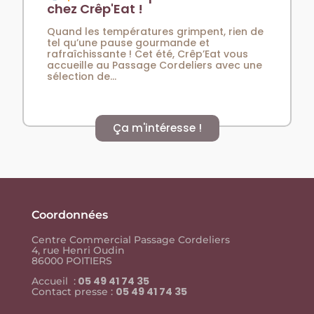
chez Crêp'Eat !
Quand les températures grimpent, rien de
tel qu’une pause gourmande et
rafraîchissante ! Cet été, Crêp’Eat vous
accueille au Passage Cordeliers avec une
sélection de...
Ça m'intéresse !
Coordonnées
Centre Commercial Passage Cordeliers
4, rue Henri Oudin
86000 POITIERS
05 49 41 74 35
Accueil :
05 49 41 74 35
Contact presse :