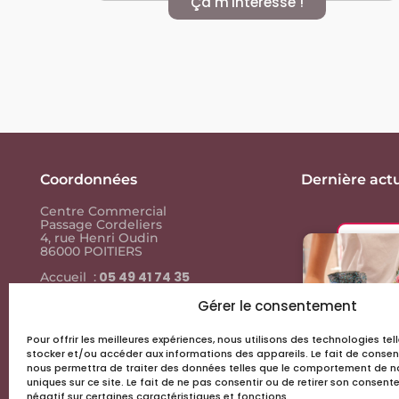
Ça m'intéresse !
Coordonnées
Dernière actu
Centre Commercial
Passage Cordeliers
4, rue Henri Oudin
86000 POITIERS
05 49 41 74 35
Accueil :
05 49 41 74
Contact presse :
35
Gérer le consentement
Pour offrir les meilleures expériences, nous utilisons des technologies te
Liens utiles
stocker et/ou accéder aux informations des appareils. Le fait de consen
nous permettra de traiter des données telles que le comportement de na
Actus & events
uniques sur ce site. Le fait de ne pas consentir ou de retirer son consen
négatif sur certaines caractéristiques et fonctions.
Les boutiques