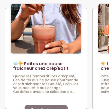
Faites une pause
L
fraîcheur chez Crêp'Eat !
che
Quand les températures grimpent,
L’été
rien de tel qu’une pause gourmande
Jusq
et rafraîchissante ! Cet été, Crêp’Eat
offr
vous accueille au Passage
pour
Cordeliers avec une sélection de...
esti