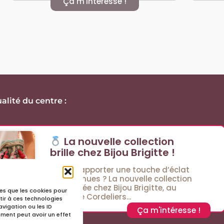
Ça m'intéresse !
alité du centre :
La nouvelle collection
brille chez Bijou Brigitte !
Envie d’apporter une touche d’éclat
à vos tenues ? La nouvelle collection
est arrivée chez Bijou Brigitte, au
lles que les cookies pour
Passage Cordeliers...
tir à ces technologies
vigation ou les ID
Ça m'intéresse !
tement peut avoir un effet