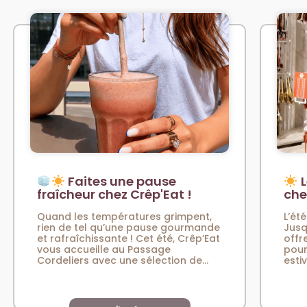
Faites une pause
L
fraîcheur chez Crêp'Eat !
che
Quand les températures grimpent,
L’été
rien de tel qu’une pause gourmande
Jusq
et rafraîchissante ! Cet été, Crêp’Eat
offr
vous accueille au Passage
pour
Cordeliers avec une sélection de...
esti