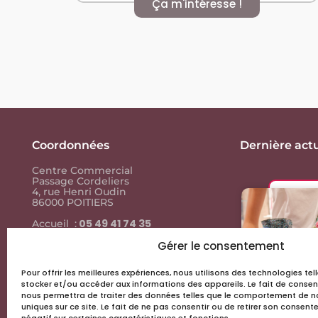
Ça m'intéresse !
Coordonnées
Dernière actu
Centre Commercial
Passage Cordeliers
4, rue Henri Oudin
86000 POITIERS
05 49 41 74 35
Accueil :
05 49 41 74
Contact presse :
35
Gérer le consentement
Pour offrir les meilleures expériences, nous utilisons des technologies te
Liens utiles
stocker et/ou accéder aux informations des appareils. Le fait de consen
nous permettra de traiter des données telles que le comportement de na
Actus & events
uniques sur ce site. Le fait de ne pas consentir ou de retirer son consen