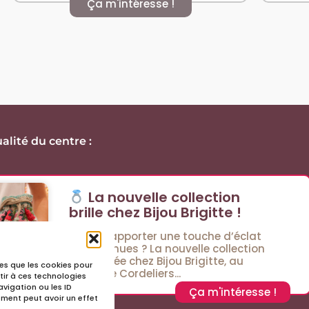
Ça m'intéresse !
alité du centre :
La nouvelle collection
brille chez Bijou Brigitte !
Envie d’apporter une touche d’éclat
à vos tenues ? La nouvelle collection
est arrivée chez Bijou Brigitte, au
lles que les cookies pour
Passage Cordeliers...
tir à ces technologies
vigation ou les ID
Ça m'intéresse !
tement peut avoir un effet