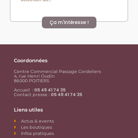
Ça m'intéresse !
Coordonnées
Centre Commercial Passage Cordeliers
4, rue Henri Oudin
86000 POITIERS
05 49 41 74 35
Accueil :
05 49 41 74 35
Contact presse :
Liens utiles
Actus & events
Les boutiques
Infos pratiques