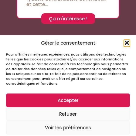
et cette...
Ça m'intéresse !
Gérer le consentement
Pour offrir les meilleures expériences, nous utilisons des technologies
Suivez-nous sur les réseaux sociaux
telles que les cookies pour stocker et/ou accéder aux informations
des appareils. Le fait de consentir à ces technologies nous permettra
de traiter des données telles que le comportement de navigation ou
les ID uniques sur ce site. Le fait de ne pas consentir ou de retirer son
consentement peut avoir un effet négatif sur certaines
caractéristiques et fonctions.
Accepter
Infos
Refuser
Tous droits réservés – Passage Cordeliers
Miloctav
Site réalisé avec
par la société
Voir les préférences
Mentions légales et politique de confidentialité