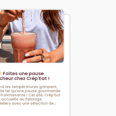
Faites une pause
îcheur chez Crêp'Eat !
d les températures grimpent,
 de tel qu’une pause gourmande
afraîchissante ! Cet été, Crêp’Eat
 accueille au Passage
eliers avec une sélection de...