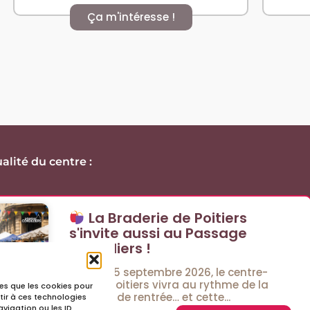
Ça m'intéresse !
alité du centre :
La Braderie de Poitiers
s'invite aussi au Passage
Cordeliers !
Les 4 et 5 septembre 2026, le centre-
ville de Poitiers vivra au rythme de la
lles que les cookies pour
Braderie de rentrée… et cette...
tir à ces technologies
vigation ou les ID