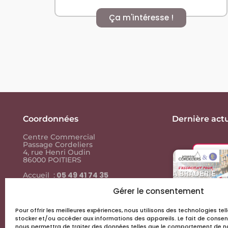
Ça m'intéresse !
Coordonnées
Dernière actu
Centre Commercial
Passage Cordeliers
4, rue Henri Oudin
86000 POITIERS
05 49 41 74 35
Accueil :
05 49 41 74
Contact presse :
35
Gérer le consentement
Pour offrir les meilleures expériences, nous utilisons des technologies te
Liens utiles
stocker et/ou accéder aux informations des appareils. Le fait de consen
nous permettra de traiter des données telles que le comportement de na