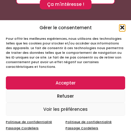
Ça m'intéresse !
Gérer le consentement
Pour offrir les meilleures expériences, nous utilisons des technologies
Suivez-nous sur les réseaux sociaux
telles que les cookies pour stocker et/ou accéder aux informations
des appareils. Le fait de consentir à ces technologies nous permettra
de traiter des données telles que le comportement de navigation ou
les ID uniques sur ce site. Le fait de ne pas consentir ou de retirer son
consentement peut avoir un effet négatif sur certaines
caractéristiques et fonctions.
Accepter
Infos
Refuser
Tous droits réservés – Passage Cordeliers
Miloctav
Site réalisé avec
par la société
Voir les préférences
Mentions légales et politique de confidentialité
Politique de confidentialité
Politique de confidentialité
Passage Cordeliers
Passage Cordeliers