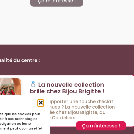
Ça m'intéresse !
alité du centre :
La nouvelle collection
brille chez Bijou Brigitte !
Envie d’apporter une touche d’éclat
à vos tenues ? La nouvelle collection
est arrivée chez Bijou Brigitte, au
lles que les cookies pour
Passage Cordeliers...
tir à ces technologies
vigation ou les ID
Ça m'intéresse !
tement peut avoir un effet