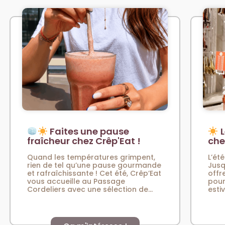
Faites une pause
L
fraîcheur chez Crêp'Eat !
che
Quand les températures grimpent,
L’été
rien de tel qu’une pause gourmande
Jusq
et rafraîchissante ! Cet été, Crêp’Eat
offr
vous accueille au Passage
pour
Cordeliers avec une sélection de...
esti