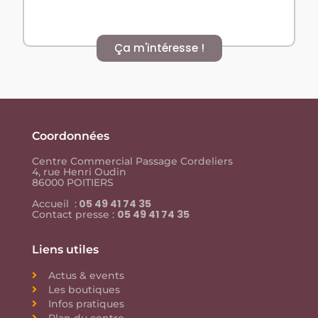
Ça m'intéresse !
Coordonnées
Centre Commercial Passage Cordeliers
4, rue Henri Oudin
86000 POITIERS
05 49 41 74 35
Accueil :
05 49 41 74 35
Contact presse :
Liens utiles
Actus & events
Les boutiques
Infos pratiques