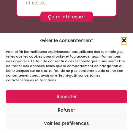
et cette...
Ça m'intéresse !
Gérer le consentement
Pour offrir les meilleures expériences, nous utilisons des technologies
Suivez-nous sur les réseaux sociaux
telles que les cookies pour stocker et/ou accéder aux informations
des appareils. Le fait de consentir à ces technologies nous permettra
de traiter des données telles que le comportement de navigation ou
les ID uniques sur ce site. Le fait de ne pas consentir ou de retirer son
consentement peut avoir un effet négatif sur certaines
caractéristiques et fonctions.
Accepter
Infos
Refuser
Tous droits réservés – Passage Cordeliers
Miloctav
Site réalisé avec
par la société
Voir les préférences
Mentions légales et politique de confidentialité