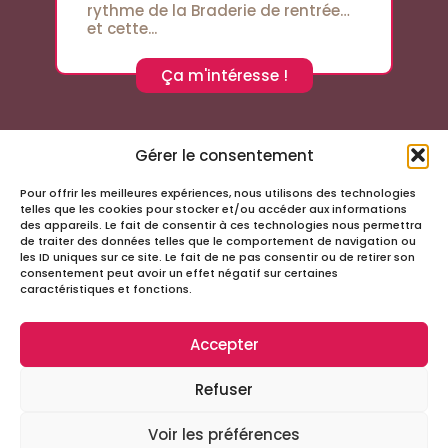
rythme de la Braderie de rentrée…
et cette...
Ça m'intéresse !
Gérer le consentement
Pour offrir les meilleures expériences, nous utilisons des technologies
Suivez-nous sur les réseaux sociaux
telles que les cookies pour stocker et/ou accéder aux informations
des appareils. Le fait de consentir à ces technologies nous permettra
de traiter des données telles que le comportement de navigation ou
les ID uniques sur ce site. Le fait de ne pas consentir ou de retirer son
consentement peut avoir un effet négatif sur certaines
caractéristiques et fonctions.
Accepter
Infos
Refuser
Tous droits réservés – Passage Cordeliers
Miloctav
Site réalisé avec
par la société
Voir les préférences