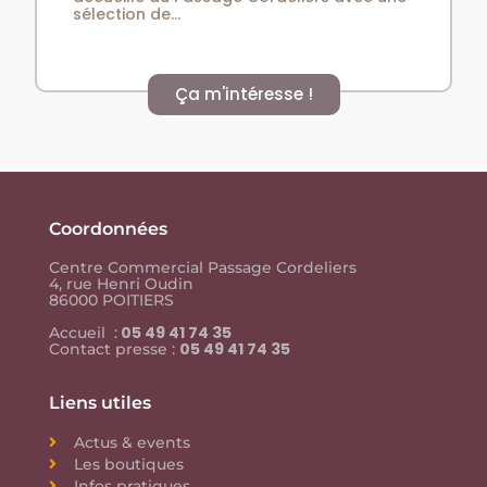
sélection de...
Ça m'intéresse !
Coordonnées
Centre Commercial Passage Cordeliers
4, rue Henri Oudin
86000 POITIERS
05 49 41 74 35
Accueil :
05 49 41 74 35
Contact presse :
Liens utiles
Actus & events
Les boutiques
Infos pratiques