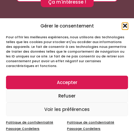
Ça m'intéresse !
Gérer le consentement
Pour offrir les meilleures expériences, nous utilisons des technologies
Suivez-nous sur les réseaux sociaux
telles que les cookies pour stocker et/ou accéder aux informations
des appareils. Le fait de consentir à ces technologies nous permettra
de traiter des données telles que le comportement de navigation ou
les ID uniques sur ce site. Le fait de ne pas consentir ou de retirer son
consentement peut avoir un effet négatif sur certaines
caractéristiques et fonctions.
Accepter
Infos
Refuser
Tous droits réservés – Passage Cordeliers
Miloctav
Site réalisé avec
par la société
Voir les préférences
Mentions légales et politique de confidentialité
Politique de confidentialité
Politique de confidentialité
Passage Cordeliers
Passage Cordeliers