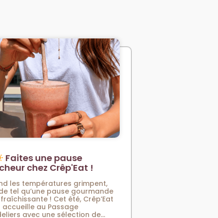
Faites une pause
îcheur chez Crêp'Eat !
d les températures grimpent,
 de tel qu’une pause gourmande
afraîchissante ! Cet été, Crêp’Eat
 accueille au Passage
eliers avec une sélection de...