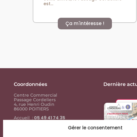
est...
Ça m'intéresse !
Coordonnées
Dernière actu
Centre Commercial
Passage Cordeliers
4, rue Henri Oudin
86000 POITIERS
05 49 41 74 35
Accueil :
05 49 41 74
Contact presse :
35
Gérer le consentement