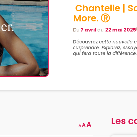
Chantelle | 
More. Ⓡ
Du
7 avril
au
22 mai 2025
Découvrez
cette nouvelle 
surprendre. Explorez, essay
qui fera toute la différence
Les c
A
A
A