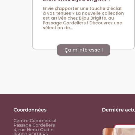
Envie d’apporter une touche d’éclat
à vos tenues ? La nouvelle collection
est arrivée chez Bijou Brigitte, au
Passage Cordeliers ! Découvrez une
sélection de...
Ça m'intéresse !
Coordonnées
Dernière actu
Centre Commercial
Passage Cordeliers
4, rue Henri Oudin
86000 POITIERS