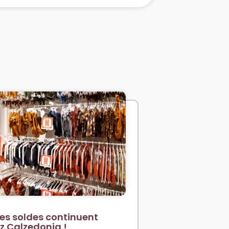
es soldes continuent
z Calzedonia !