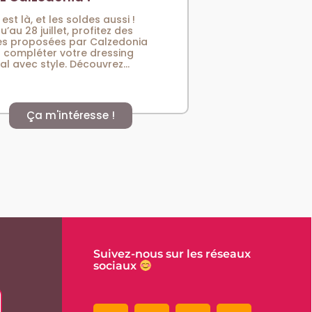
 est là, et les soldes aussi !
u’au 28 juillet, profitez des
es proposées par Calzedonia
 compléter votre dressing
val avec style. Découvrez...
Ça m'intéresse !
Suivez-nous sur les réseaux
sociaux