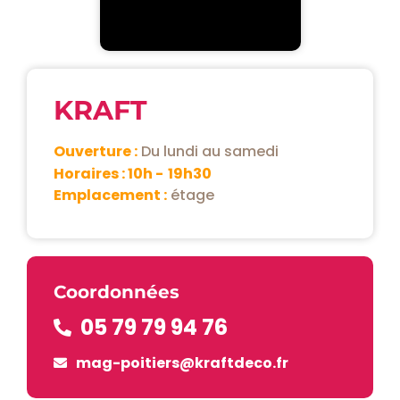
KRAFT
Ouverture :
Du lundi au samedi
Horaires : 10h -
19h30
Emplacement :
étage
Coordonnées
05 79 79 94 76
mag-poitiers@kraftdeco.fr