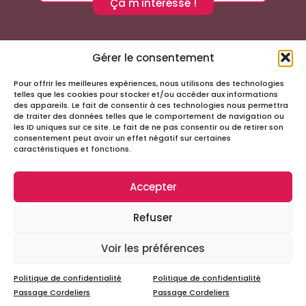
Ça m'intéresse !
Gérer le consentement
Pour offrir les meilleures expériences, nous utilisons des technologies
Suivez-nous sur les réseaux sociaux
telles que les cookies pour stocker et/ou accéder aux informations
des appareils. Le fait de consentir à ces technologies nous permettra
de traiter des données telles que le comportement de navigation ou
les ID uniques sur ce site. Le fait de ne pas consentir ou de retirer son
consentement peut avoir un effet négatif sur certaines
caractéristiques et fonctions.
Accepter
Infos
Refuser
Tous droits réservés – Passage Cordeliers
Miloctav
Site réalisé avec
par la société
Voir les préférences
Mentions légales et politique de confidentialité
Politique de confidentialité
Politique de confidentialité
Passage Cordeliers
Passage Cordeliers