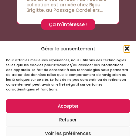
collection est arrivée chez Bijou
Brigitte, au Passage Cordeliers...
Ça m'intéresse !
Gérer le consentement
Pour offrir les meilleures expériences, nous utilisons des technologies
Suivez-nous sur les réseaux sociaux
telles que les cookies pour stocker et/ou accéder aux informations
des appareils. Le fait de consentir à ces technologies nous permettra
de traiter des données telles que le comportement de navigation ou
les ID uniques sur ce site. Le fait de ne pas consentir ou de retirer son
consentement peut avoir un effet négatif sur certaines
caractéristiques et fonctions.
Accepter
Infos
Refuser
Tous droits réservés – Passage Cordeliers
Miloctav
Site réalisé avec
par la société
Voir les préférences