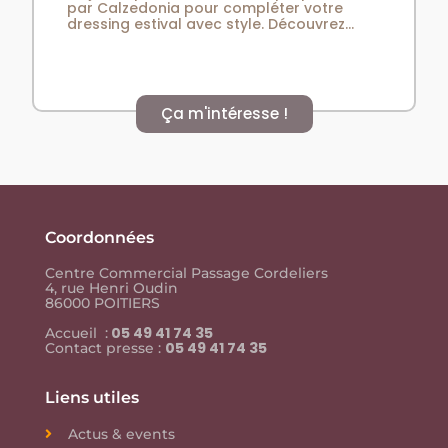
par Calzedonia pour compléter votre
dressing estival avec style. Découvrez...
Ça m'intéresse !
Coordonnées
Centre Commercial Passage Cordeliers
4, rue Henri Oudin
86000 POITIERS
05 49 41 74 35
Accueil :
05 49 41 74 35
Contact presse :
Liens utiles
Actus & events