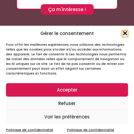
Ça m'intéresse !
Gérer le consentement
Pour offrir les meilleures expériences, nous utilisons des technologies
Suivez-nous sur les réseaux sociaux
telles que les cookies pour stocker et/ou accéder aux informations
des appareils. Le fait de consentir à ces technologies nous permettra
de traiter des données telles que le comportement de navigation ou
les ID uniques sur ce site. Le fait de ne pas consentir ou de retirer son
consentement peut avoir un effet négatif sur certaines
caractéristiques et fonctions.
Accepter
Infos
Refuser
Tous droits réservés – Passage Cordeliers
Miloctav
Site réalisé avec
par la société
Voir les préférences
Mentions légales et politique de confidentialité
Politique de confidentialité
Politique de confidentialité