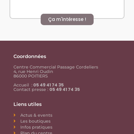
Ça m'intéresse !
Coordonnées
Centre Commercial Passage Cordeliers
4, rue Henri Oudin
86000 POITIERS
05 49 41 74 35
Accueil :
05 49 41 74 35
Contact presse :
Liens utiles
Actus & events
Les boutiques
Infos pratiques
Plan du centre