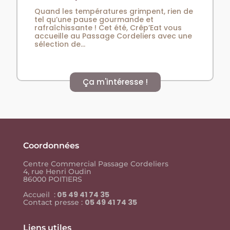
Quand les températures grimpent, rien de
tel qu’une pause gourmande et
rafraîchissante ! Cet été, Crêp’Eat vous
accueille au Passage Cordeliers avec une
sélection de...
Ça m'intéresse !
Coordonnées
Centre Commercial Passage Cordeliers
4, rue Henri Oudin
86000 POITIERS
05 49 41 74 35
Accueil :
05 49 41 74 35
Contact presse :
Liens utiles