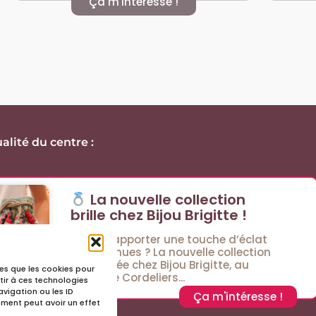
Ça m'intéresse !
alité du centre :
La nouvelle collection
brille chez Bijou Brigitte !
Envie d’apporter une touche d’éclat
à vos tenues ? La nouvelle collection
est arrivée chez Bijou Brigitte, au
lles que les cookies pour
Passage Cordeliers...
tir à ces technologies
vigation ou les ID
Ça m'intéresse !
tement peut avoir un effet