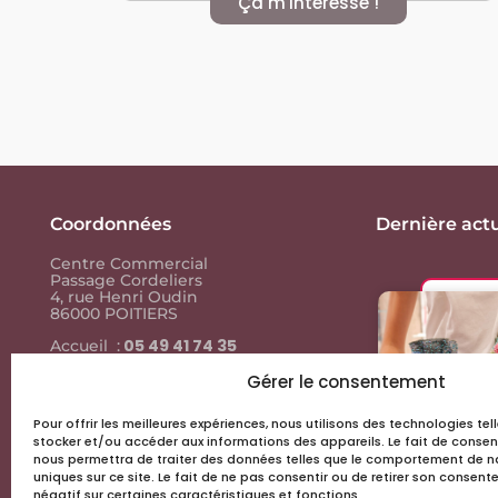
Ça m'intéresse !
Coordonnées
Dernière actu
Centre Commercial
Passage Cordeliers
4, rue Henri Oudin
86000 POITIERS
05 49 41 74 35
Accueil :
05 49 41 74
Contact presse :
35
Gérer le consentement
Pour offrir les meilleures expériences, nous utilisons des technologies te
Liens utiles
stocker et/ou accéder aux informations des appareils. Le fait de consen
nous permettra de traiter des données telles que le comportement de na
Actus & events
uniques sur ce site. Le fait de ne pas consentir ou de retirer son consen
négatif sur certaines caractéristiques et fonctions.
Les boutiques