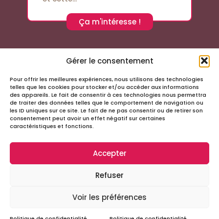
Ça m'intéresse !
Gérer le consentement
Pour offrir les meilleures expériences, nous utilisons des technologies
Suivez-nous sur les réseaux sociaux
telles que les cookies pour stocker et/ou accéder aux informations
des appareils. Le fait de consentir à ces technologies nous permettra
de traiter des données telles que le comportement de navigation ou
les ID uniques sur ce site. Le fait de ne pas consentir ou de retirer son
consentement peut avoir un effet négatif sur certaines
caractéristiques et fonctions.
Accepter
Infos
Refuser
Tous droits réservés – Passage Cordeliers
Miloctav
Site réalisé avec
par la société
Voir les préférences
Mentions légales et politique de confidentialité
Politique de confidentialité
Politique de confidentialité