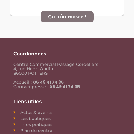
Ça m'intéresse !
Coordonnées
Centre Commercial Passage Cordeliers
4, rue Henri Oudin
86000 POITIERS
05 49 41 74 35
Accueil :
05 49 41 74 35
Contact presse :
Liens utiles
Actus & events
Les boutiques
Infos pratiques
Plan du centre